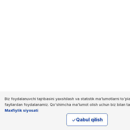
Biz foydalanuvchi tajribasini yaxshilash va statistik ma'lumotlarni to'p
fayllardan foydalanamiz. Qo'shimcha ma'lumot olish uchun biz bilan t
Maxfiylik siyosati
Qabul qilish